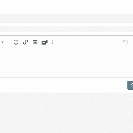
al
Lista numerada
rmato de párrafo
Emoticonos
Insertar enlace
Insertar imagen
Vídeos
Más opciones...
Desh
M
cabezado 1
Lista
rador
Sangrar
rador
abezado 2
uitar sangría
bezado 3
nlace