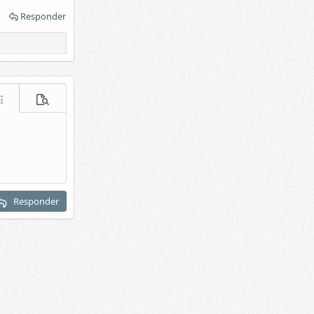
Responder
acer
ás opciones...
Vista previa
Responder