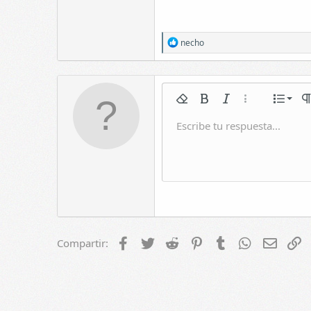
R
necho
e
a
c
c
i
Norm
Quitar formato
Negrita
Itálica
Más opciones...
Lista
Fo
o
n
En
Escribe tu respuesta...
Guardar bor
Subrayar
Galería incrustada
Rehacer
Tachado
Citar
Cambiar editor BB
Insertar tabla
Borradores
Spoiler
e
s
Eliminar bor
:
Enc
Q
Enca
Facebook
Twitter
Reddit
Pinterest
Tumblr
WhatsApp
E-mail
E
Compartir: