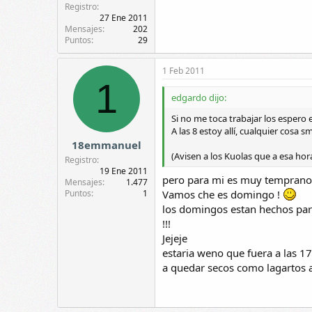
Registro
27 Ene 2011
Mensajes
202
Puntos
29
1 Feb 2011
1
edgardo dijo:
Si no me toca trabajar los espero 
A las 8 estoy allí, cualquier cosa 
18emmanuel
(Avisen a los Kuolas que a esa hor
Registro
19 Ene 2011
pero para mi es muy temprano 
Mensajes
1.477
Puntos
1
Vamos che es domingo !
los domingos estan hechos para
!!!
Jejeje
estaria weno que fuera a las 1
a quedar secos como lagartos ar