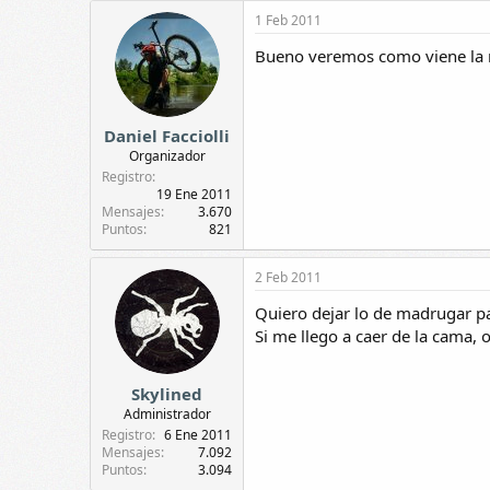
1 Feb 2011
Bueno veremos como viene la ma
Daniel Facciolli
Organizador
Registro
19 Ene 2011
Mensajes
3.670
Puntos
821
2 Feb 2011
Quiero dejar lo de madrugar p
Si me llego a caer de la cama, 
Skylined
Administrador
Registro
6 Ene 2011
Mensajes
7.092
Puntos
3.094