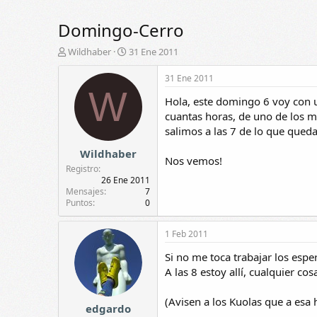
Domingo-Cerro
A
F
Wildhaber
31 Ene 2011
u
e
t
c
31 Ene 2011
o
h
W
Hola, este domingo 6 voy con u
r
a
d
cuantas horas, de uno de los 
e
salimos a las 7 de lo que queda 
i
Wildhaber
n
Nos vemos!
i
Registro
c
26 Ene 2011
i
Mensajes
7
Puntos
0
o
1 Feb 2011
Si no me toca trabajar los espe
A las 8 estoy allí, cualquier c
(Avisen a los Kuolas que a esa 
edgardo