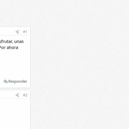
#1
frutar, unas
Por ahora
Responder
#2