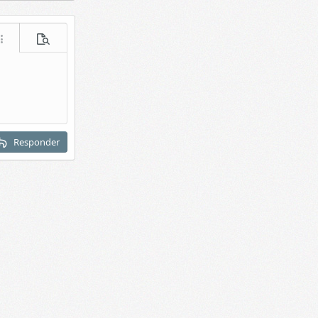
acer
ás opciones...
Vista previa
Responder