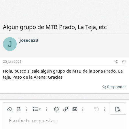
Algun grupo de MTB Prado, La Teja, etc
joseca23
J
25 Jun 2021
#1
Hola, busco si sale algún grupo de MTB de la zona Prado, La
teja, Paso de la Arena. Gracias
Responder
Lista numerada
Quitar formato
Negrita
Más opciones...
Lista
Más opciones...
Emoticonos
Insertar enlace
Insertar imagen
Más opciones...
Deshacer
Más opciones.
Vista p
Lista
Escribe tu respuesta...
Normal
Guardar borrador
Itálica
Formato de párrafo
Vídeos
Rehacer
Subrayar
Galería incrustada
Cambiar editor BB
Tachado
Citar
Borradores
Insertar tabla
Spoiler
Sangrar