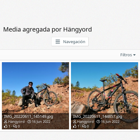
Media agregada por Hängyord
Navegación
Filtros
IMG_20220611_145149.jpg
IMG_20220611_144857.jpg
Hängyord
16 Jun 2022
Hängyord
16 Jun 2022
1
0
1
0