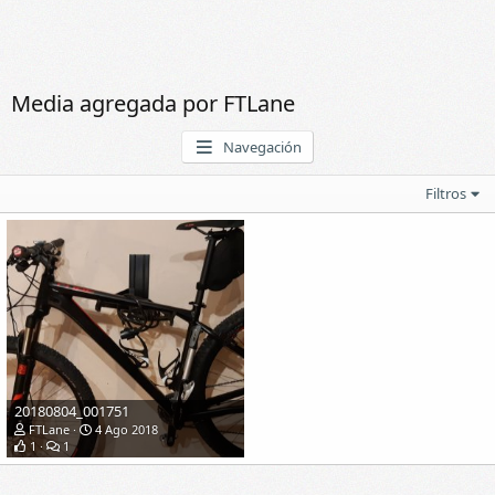
Media agregada por FTLane
Navegación
Filtros
20180804_001751
FTLane
4 Ago 2018
1
1