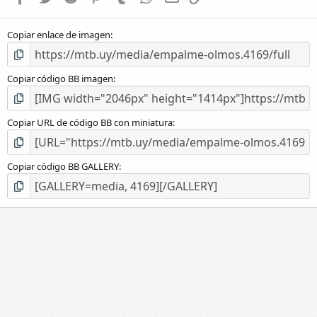
e
l
Copiar enlace de imagen
l
a
(
s
Copiar código BB imagen
)
Copiar URL de código BB con miniatura
Copiar código BB GALLERY