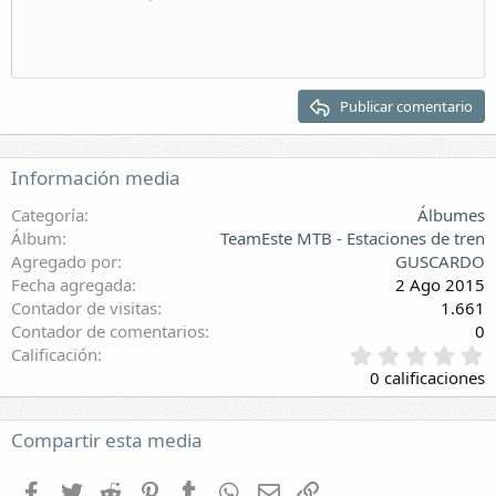
Sangrar
Eliminar borrador
Encabezado 1
Quitar sangría
Encabezado 2
Publicar comentario
Encabezado 3
Información media
Categoría
Álbumes
Álbum
TeamEste MTB - Estaciones de tren
Agregado por
GUSCARDO
Fecha agregada
2 Ago 2015
Contador de visitas
1.661
Contador de comentarios
0
0
Calificación
,
0 calificaciones
0
0
e
Compartir esta media
s
t
Facebook
Twitter
Reddit
Pinterest
Tumblr
WhatsApp
E-mail
Enlace
r