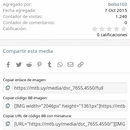
Agregado por
bolso103
Fecha agregada
7 Oct 2015
Contador de visitas
1.240
Contador de comentarios
0
0
Calificación
,
0 calificaciones
0
0
e
Compartir esta media
s
t
Facebook
Twitter
Reddit
Pinterest
Tumblr
WhatsApp
E-mail
Enlace
r
e
l
Copiar enlace de imagen
l
a
(
s
Copiar código BB imagen
)
Copiar URL de código BB con miniatura