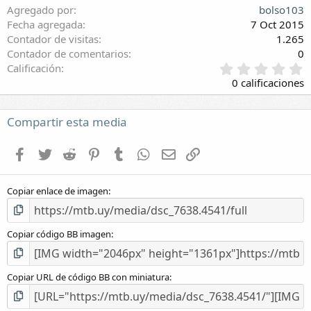
Agregado por
bolso103
Fecha agregada
7 Oct 2015
Contador de visitas
1.265
Contador de comentarios
0
0
Calificación
,
0 calificaciones
0
0
e
Compartir esta media
s
t
Facebook
Twitter
Reddit
Pinterest
Tumblr
WhatsApp
E-mail
Enlace
r
e
l
Copiar enlace de imagen
l
a
(
s
Copiar código BB imagen
)
Copiar URL de código BB con miniatura