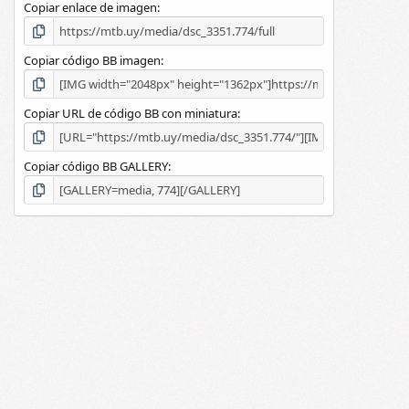
Copiar enlace de imagen
l
a
(
s
Copiar código BB imagen
)
Copiar URL de código BB con miniatura
Copiar código BB GALLERY