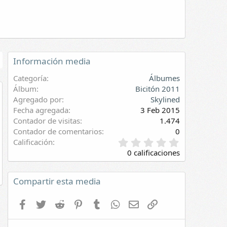
Información media
Categoría
Álbumes
Álbum
Bicitón 2011
Agregado por
Skylined
evia
Fecha agregada
3 Feb 2015
Contador de visitas
1.474
Contador de comentarios
0
0
Calificación
,
0 calificaciones
0
0
e
Compartir esta media
s
t
Facebook
Twitter
Reddit
Pinterest
Tumblr
WhatsApp
E-mail
Enlace
r
e
l