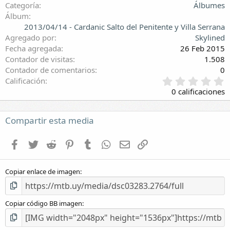
Categoría
Álbumes
Álbum
2013/04/14 - Cardanic Salto del Penitente y Villa Serrana
Agregado por
Skylined
Fecha agregada
26 Feb 2015
Contador de visitas
1.508
Contador de comentarios
0
0
Calificación
,
0 calificaciones
0
0
e
Compartir esta media
s
t
Facebook
Twitter
Reddit
Pinterest
Tumblr
WhatsApp
E-mail
Enlace
r
e
l
Copiar enlace de imagen
l
a
(
s
Copiar código BB imagen
)