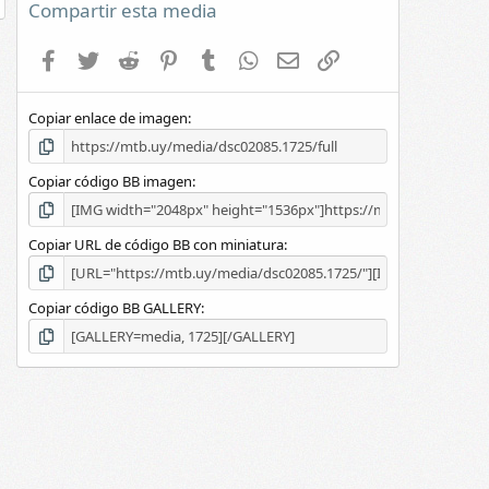
e
Compartir esta media
s
t
Facebook
Twitter
Reddit
Pinterest
Tumblr
WhatsApp
E-mail
Enlace
r
e
l
Copiar enlace de imagen
l
a
(
s
Copiar código BB imagen
)
Copiar URL de código BB con miniatura
Copiar código BB GALLERY