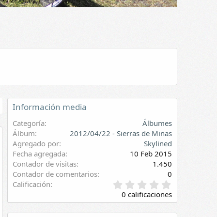
Información media
Categoría
Álbumes
Álbum
2012/04/22 - Sierras de Minas
Agregado por
Skylined
evia
Fecha agregada
10 Feb 2015
Contador de visitas
1.450
Contador de comentarios
0
0
Calificación
,
0 calificaciones
0
0