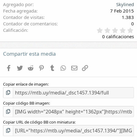
Agregado por
Skylined
Fecha agregada
7 Feb 2015
Contador de visitas
1.383
Contador de comentarios
0
0
Calificación
,
0 calificaciones
0
0
e
Compartir esta media
s
t
Facebook
Twitter
Reddit
Pinterest
Tumblr
WhatsApp
E-mail
Enlace
r
e
l
Copiar enlace de imagen
l
a
(
s
Copiar código BB imagen
)
Copiar URL de código BB con miniatura