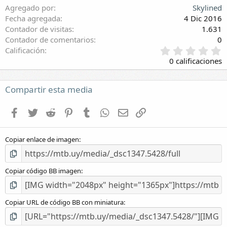
Agregado por
Skylined
Fecha agregada
4 Dic 2016
Contador de visitas
1.631
Contador de comentarios
0
0
Calificación
,
0 calificaciones
0
0
e
Compartir esta media
s
t
Facebook
Twitter
Reddit
Pinterest
Tumblr
WhatsApp
E-mail
Enlace
r
e
l
Copiar enlace de imagen
l
a
(
s
Copiar código BB imagen
)
Copiar URL de código BB con miniatura