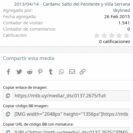
2013/04/14 - Cardanic Salto del Penitente y Villa Serrana
Agregado por
Skylined
Fecha agregada
26 Feb 2015
Contador de visitas
1.541
Contador de comentarios
0
0
Calificación
,
0 calificaciones
0
0
e
Compartir esta media
s
t
Facebook
Twitter
Reddit
Pinterest
Tumblr
WhatsApp
E-mail
Enlace
r
e
l
Copiar enlace de imagen
l
a
(
s
Copiar código BB imagen
)
Copiar URL de código BB con miniatura