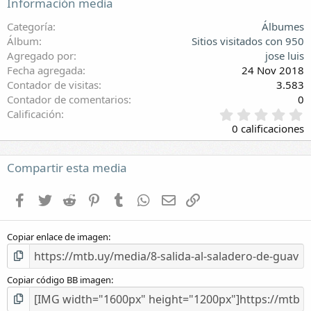
Información media
Categoría
Álbumes
Álbum
Sitios visitados con 950
Agregado por
jose luis
Fecha agregada
24 Nov 2018
Contador de visitas
3.583
Contador de comentarios
0
0
Calificación
,
0 calificaciones
0
0
e
Compartir esta media
s
t
Facebook
Twitter
Reddit
Pinterest
Tumblr
WhatsApp
E-mail
Enlace
r
e
l
Copiar enlace de imagen
l
a
(
s
Copiar código BB imagen
)