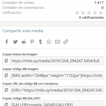
Contador de visitas
1.417
Contador de comentarios
0
0
Calificación
,
0 calificaciones
0
0
e
Compartir esta media
s
t
Facebook
Twitter
Reddit
Pinterest
Tumblr
WhatsApp
E-mail
Enlace
r
e
l
Copiar enlace de imagen
l
a
(
s
Copiar código BB imagen
)
Copiar URL de código BB con miniatura
Copiar código BB GALLERY